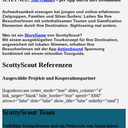
Aufmerksamkeit erzeugen bei jungen und online-erfahrenen
Zielgruppen, Familien und Silver-Surfers: Leiten Sie Ihre
Besucher/innen mit unterhaltsamen Touren und Gamification
Elementen durch Ihre Destination. Sightseeing mal anders.
Was ist ein
StoryGame
von ScottyScout?
Mit einem ausgeklügelten Tourkonzept für Ihre Destination,
angereichert mit lokalen Stimmen, erhalten Ihre
Besucher/innen mit der App
Actionbound
Spannung
kombiniert mit einem virtuellen Tourguide.
ScottyScout Referenzen
Ausgewählte Projekte und Kooperationspartner
[logoshowcase center_mode="true" slides_column="4"
link_target="blank" hide_border="true" speed="3000"
arrows="false" dots="false" show_title="false" orderby="rand"]
ScottyScout Team
Vielfältige Kompetenzen und ein Netzwerk von Autor/innen