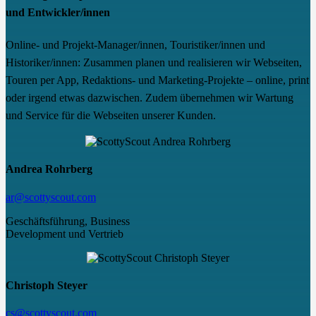
und Entwickler/innen
Online- und Projekt-Manager/innen, Touristiker/innen und
Historiker/innen: Zusammen planen und realisieren wir Webseiten,
Touren per App, Redaktions- und Marketing-Projekte – online, print
oder irgend etwas dazwischen. Zudem übernehmen wir Wartung
und Service für die Webseiten unserer Kunden.
Andrea Rohrberg
ar@scottyscout.com
Geschäftsführung, Business
Development und Vertrieb
Christoph Steyer
cs@scottyscout.com