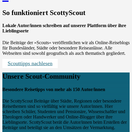
So funktioniert ScottyScout
Lokale Autor/innen schreiben auf unserer Plattform über ihre
Lieblingsorte
Die Beiträge der »Scouts« veröffentlichen wir als Online-Reiseblogs
für Bundesländer, Städte oder besondere Reiseanlässe. Alle
Webseiten sind sowohl geografisch als auch thematisch gegliedert.
Scouttipps nachlesen
Unsere Scout-Community
Besondere Reisetipps von mehr als 150 Autor/innen
Die ScottyScout Beiträge über Städte, Regionen oder besondere
Reisethemen sind so vielfältig wie unsere Autor/innen. Hier
schreiben Schüler, Studenten und Pensionäre, Wissenschaftler und
Theologen oder Handwerker und Online-Blogger über ihre
Lieblingsorte. ScottyScout berät die Autor/innen beim Erstellen der
Beiträge und beteiligt sie an den Umsätzen der Vermarktung.