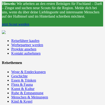
Hinweis:
Wir arbeiten an den ersten Beiträgen für Fischland – Darß
– Zingst und suchen neue Scouts für die Region. Melde dich bei
uns, wenn du über deine Lieblingsorte und interessante Menschen
auf der Halbinsel und im Hinterland schreiben möchtest.
jetzt Scout werden
Reiseführer kaufen
Werbepartner werden
Projekte ansehen
Kontakt aufnehmen
Reisethemen
Wege & Entdeckungen
Geschichte
Essen & Trinken
Flora & Fauna
Kunst & Kultur
Ruhe & Entspannung
Menschen & Meinungen
Kind & Kegel