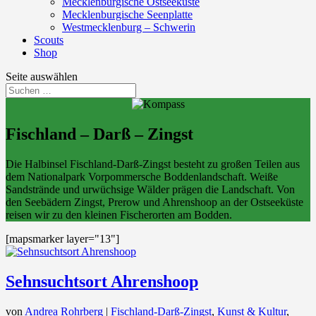
Mecklenburgische Ostseeküste
Mecklenburgische Seenplatte
Westmecklenburg – Schwerin
Scouts
Shop
Seite auswählen
Fischland – Darß – Zingst
Die Halbinsel Fischland-Darß-Zingst besteht zu großen Teilen aus
dem Nationalpark Vorpommersche Boddenlandschaft. Weiße
Sandstrände und urwüchsige Wälder prägen die Landschaft. Von
den Seebädern Zingst, Prerow und Ahrenshoop an der Ostseeküste
reisen wir zu den kleinen Fischerorten am Bodden.
[mapsmarker layer="13"]
Sehnsuchtsort Ahrenshoop
von
Andrea Rohrberg
|
Fischland-Darß-Zingst
,
Kunst & Kultur
,