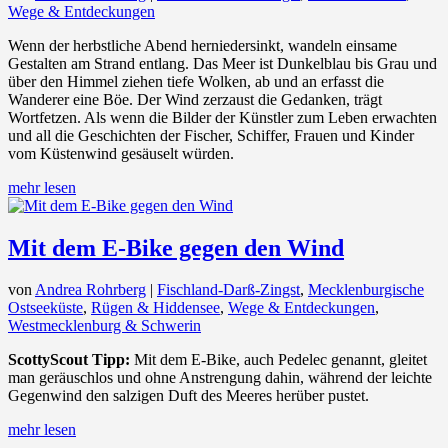
Wege & Entdeckungen
Wenn der herbstliche Abend herniedersinkt, wandeln einsame
Gestalten am Strand entlang. Das Meer ist Dunkelblau bis Grau und
über den Himmel ziehen tiefe Wolken, ab und an erfasst die
Wanderer eine Böe. Der Wind zerzaust die Gedanken, trägt
Wortfetzen. Als wenn die Bilder der Künstler zum Leben erwachten
und all die Geschichten der Fischer, Schiffer, Frauen und Kinder
vom Küstenwind gesäuselt würden.
mehr lesen
Mit dem E-Bike gegen den Wind
von
Andrea Rohrberg
|
Fischland-Darß-Zingst
,
Mecklenburgische
Ostseeküste
,
Rügen & Hiddensee
,
Wege & Entdeckungen
,
Westmecklenburg & Schwerin
ScottyScout Tipp:
Mit dem E-Bike, auch Pedelec genannt, gleitet
man geräuschlos und ohne Anstrengung dahin, während der leichte
Gegenwind den salzigen Duft des Meeres herüber pustet.
mehr lesen