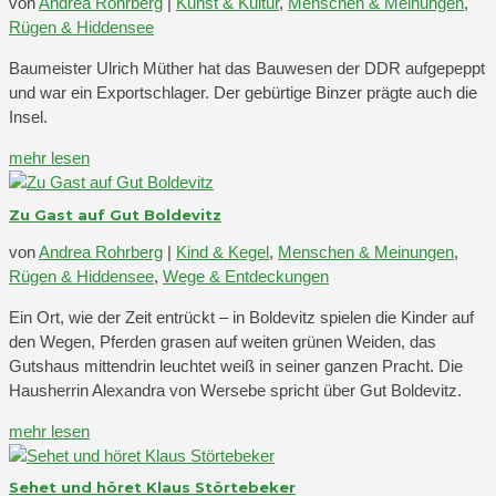
von
Andrea Rohrberg
|
Kunst & Kultur
,
Menschen & Meinungen
,
Rügen & Hiddensee
Baumeister Ulrich Müther hat das Bauwesen der DDR aufgepeppt
und war ein Exportschlager. Der gebürtige Binzer prägte auch die
Insel.
mehr lesen
Zu Gast auf Gut Boldevitz
von
Andrea Rohrberg
|
Kind & Kegel
,
Menschen & Meinungen
,
Rügen & Hiddensee
,
Wege & Entdeckungen
Ein Ort, wie der Zeit entrückt – in Boldevitz spielen die Kinder auf
den Wegen, Pferden grasen auf weiten grünen Weiden, das
Gutshaus mittendrin leuchtet weiß in seiner ganzen Pracht. Die
Hausherrin Alexandra von Wersebe spricht über Gut Boldevitz.
mehr lesen
Sehet und höret Klaus Störtebeker