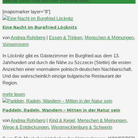
Tatkraft, ihrem Mut und ihrer Persönlichkeit.
[mapsmarker layer="8"]
Eine Nacht im Burgfried Löcknitz
von
Andrea Rohrberg
|
Essen & Trinken
,
Menschen & Meinungen
,
Vorpommern
In Löcknitz gibt es Gästezimmer im Burgfried aus dem 13.
Jahrhundert und durch die Nähe zu Szczecin (Stettin) die ersten
Anzeichen einer »normalen« polnisch-deutschen Nachbarschaft.
Und das wahrscheinlich einzige bulgarische Restaurant der
Region.
mehr lesen
Paddeln, Radeln, Wandern – Mitten in der Natur sein
von
Andrea Rohrberg
|
Kind & Kegel
,
Menschen & Meinungen
,
Wege & Entdeckungen
,
Westmecklenburg & Schwerin