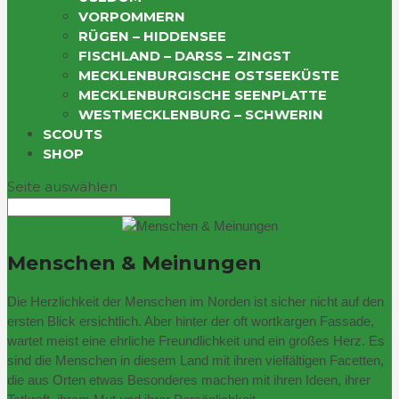
VORPOMMERN
RÜGEN – HIDDENSEE
FISCHLAND – DARSS – ZINGST
MECKLENBURGISCHE OSTSEEKÜSTE
MECKLENBURGISCHE SEENPLATTE
WESTMECKLENBURG – SCHWERIN
SCOUTS
SHOP
Seite auswählen
Menschen & Meinungen
Die Herzlichkeit der Menschen im Norden ist sicher nicht auf den
ersten Blick ersichtlich. Aber hinter der oft wortkargen Fassade,
wartet meist eine ehrliche Freundlichkeit und ein großes Herz. Es
sind die Menschen in diesem Land mit ihren vielfältigen Facetten,
die aus Orten etwas Besonderes machen mit ihren Ideen, ihrer