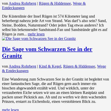
von
Andrea Rohrberg
|
Rügen & Hiddensee
,
Wege &
Entdeckungen
Die Küstenlinie der Insel Rügen ist 574 Kilometer lang und
beherbergt nahezu jede Art von Strand. Was darf’s also sein? Sand,
Steine, Bodden, Naturstrand? Oder jeden Tag etwas anderes? Ich
selbst bin bekennender Sandstrand-Fan und Sandstrände gibt es auf
Rügen ja zum...
mehr lesen
Die Sage vom Schwarzen See in der
Granitz
von
Andrea Rohrberg
|
Kind & Kegel
,
Rügen & Hiddensee
,
Wege
& Entdeckungen
Eine Wanderung zum Schwarzen See in der Granitz ist begleitet von
einer fantastischen Sage, die auf Rügen gern auch immer ein
bisschen abgewandelt erzählt wird. Und wirklich, unter der
verzauberten Eiche setzen wir uns an einen kleinen Rastplatz und
packen unser Picknick aus. Ab und zu werfen wir dem wachenden
Prinzen, erstarrt zu Eichenholz, einen verstohlenen Blick zu.
mehr lesen