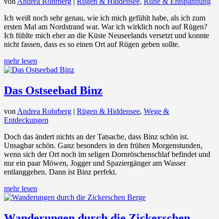
von
Andrea Rohrberg
|
Rügen & Hiddensee
,
Ruhe & Entspannung
Ich weiß noch sehr genau, wie ich mich gefühlt habe, als ich zum
ersten Mal am Nordstrand war. War ich wirklich noch auf Rügen?
Ich fühlte mich eher an die Küste Neuseelands versetzt und konnte
nicht fassen, dass es so einen Ort auf Rügen geben sollte.
mehr lesen
Das Ostseebad Binz
von
Andrea Rohrberg
|
Rügen & Hiddensee
,
Wege &
Entdeckungen
Doch das ändert nichts an der Tatsache, dass Binz schön ist.
Unsagbar schön. Ganz besonders in den frühen Morgenstunden,
wenn sich der Ort noch im seligen Dornröschenschlaf befindet und
nur ein paar Möwen, Jogger und Spaziergänger am Wasser
entlanggehen. Dann ist Binz perfekt.
mehr lesen
Wanderungen durch die Zickerschen