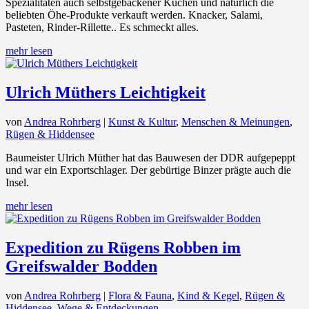
Spezialitäten auch selbstgebackener Kuchen und natürlich die
beliebten Öhe-Produkte verkauft werden. Knacker, Salami,
Pasteten, Rinder-Rillette.. Es schmeckt alles.
mehr lesen
Ulrich Müthers Leichtigkeit
von
Andrea Rohrberg
|
Kunst & Kultur
,
Menschen & Meinungen
,
Rügen & Hiddensee
Baumeister Ulrich Müther hat das Bauwesen der DDR aufgepeppt
und war ein Exportschlager. Der gebürtige Binzer prägte auch die
Insel.
mehr lesen
Expedition zu Rügens Robben im
Greifswalder Bodden
von
Andrea Rohrberg
|
Flora & Fauna
,
Kind & Kegel
,
Rügen &
Hiddensee
,
Wege & Entdeckungen