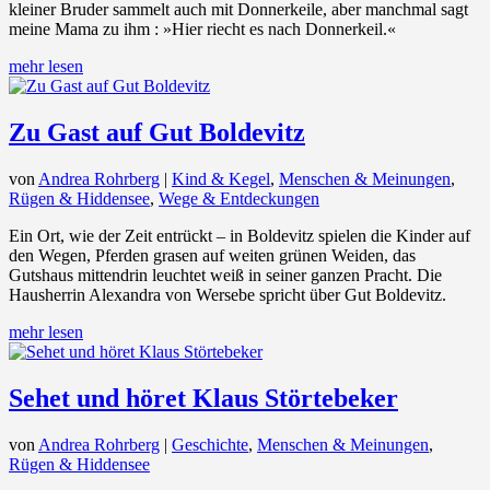
kleiner Bruder sammelt auch mit Donnerkeile, aber manchmal sagt
meine Mama zu ihm : »Hier riecht es nach Donnerkeil.«
mehr lesen
Zu Gast auf Gut Boldevitz
von
Andrea Rohrberg
|
Kind & Kegel
,
Menschen & Meinungen
,
Rügen & Hiddensee
,
Wege & Entdeckungen
Ein Ort, wie der Zeit entrückt – in Boldevitz spielen die Kinder auf
den Wegen, Pferden grasen auf weiten grünen Weiden, das
Gutshaus mittendrin leuchtet weiß in seiner ganzen Pracht. Die
Hausherrin Alexandra von Wersebe spricht über Gut Boldevitz.
mehr lesen
Sehet und höret Klaus Störtebeker
von
Andrea Rohrberg
|
Geschichte
,
Menschen & Meinungen
,
Rügen & Hiddensee