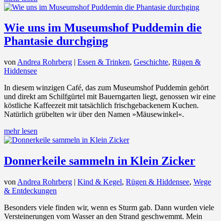
Wie uns im Museumshof Puddemin die
Phantasie durchging
von
Andrea Rohrberg
|
Essen & Trinken
,
Geschichte
,
Rügen &
Hiddensee
In diesem winzigen Café, das zum Museumshof Puddemin gehört
und direkt am Schilfgürtel mit Bauerngarten liegt, genossen wir eine
köstliche Kaffeezeit mit tatsächlich frischgebackenem Kuchen.
Natürlich grübelten wir über den Namen »Mäusewinkel«.
mehr lesen
Donnerkeile sammeln in Klein Zicker
von
Andrea Rohrberg
|
Kind & Kegel
,
Rügen & Hiddensee
,
Wege
& Entdeckungen
Besonders viele finden wir, wenn es Sturm gab. Dann wurden viele
Versteinerungen vom Wasser an den Strand geschwemmt. Mein