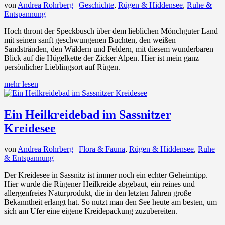
von
Andrea Rohrberg
|
Geschichte
,
Rügen & Hiddensee
,
Ruhe &
Entspannung
Hoch thront der Speckbusch über dem lieblichen Mönchguter Land
mit seinen sanft geschwungenen Buchten, den weißen
Sandstränden, den Wäldern und Feldern, mit diesem wunderbaren
Blick auf die Hügelkette der Zicker Alpen. Hier ist mein ganz
persönlicher Lieblingsort auf Rügen.
mehr lesen
Ein Heilkreidebad im Sassnitzer
Kreidesee
von
Andrea Rohrberg
|
Flora & Fauna
,
Rügen & Hiddensee
,
Ruhe
& Entspannung
Der Kreidesee in Sassnitz ist immer noch ein echter Geheimtipp.
Hier wurde die Rügener Heilkreide abgebaut, ein reines und
allergenfreies Naturprodukt, die in den letzten Jahren große
Bekanntheit erlangt hat. So nutzt man den See heute am besten, um
sich am Ufer eine eigene Kreidepackung zuzubereiten.