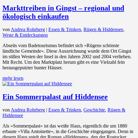
Markttreiben in Gingst – regional und
ökologisch einkaufen
von
Andrea Rohrberg
|
Essen & Trinken
,
Rügen & Hiddensee
,
Wege & Entdeckungen
Abseits vom Badetourismus befindet sich »Rügens schönste
ländliche Gemeinde«. Diese Auszeichnung wurde dem Ort Gingst
im stillen Westen der Insel in den Jahren 2002 und 2004 verliehen.
Mit Recht. Um den Marktplatz herum gibt es eine Vielzahl fein
herausgeputzter bunter Häuser.
mehr lesen
Ein Sommerpalast auf Hiddensee
von
Andrea Rohrberg
|
Essen & Trinken
,
Geschichte
,
Rügen &
Hiddensee
Als »Sommerpalast« ist das weiße Haus, eigentlich die um 1880
erbaute »Villa Antoinette«, in die Geschichte eingegangen. Denn in
diesem Haus spielt der Roman »Hiddensee«, den der Rostocker