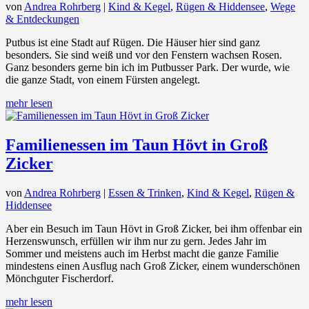
von
Andrea Rohrberg
|
Kind & Kegel
,
Rügen & Hiddensee
,
Wege
& Entdeckungen
Putbus ist eine Stadt auf Rügen. Die Häuser hier sind ganz
besonders. Sie sind weiß und vor den Fenstern wachsen Rosen.
Ganz besonders gerne bin ich im Putbusser Park. Der wurde, wie
die ganze Stadt, von einem Fürsten angelegt.
mehr lesen
Familienessen im Taun Hövt in Groß
Zicker
von
Andrea Rohrberg
|
Essen & Trinken
,
Kind & Kegel
,
Rügen &
Hiddensee
Aber ein Besuch im Taun Hövt in Groß Zicker, bei ihm offenbar ein
Herzenswunsch, erfüllen wir ihm nur zu gern. Jedes Jahr im
Sommer und meistens auch im Herbst macht die ganze Familie
mindestens einen Ausflug nach Groß Zicker, einem wunderschönen
Mönchguter Fischerdorf.
mehr lesen