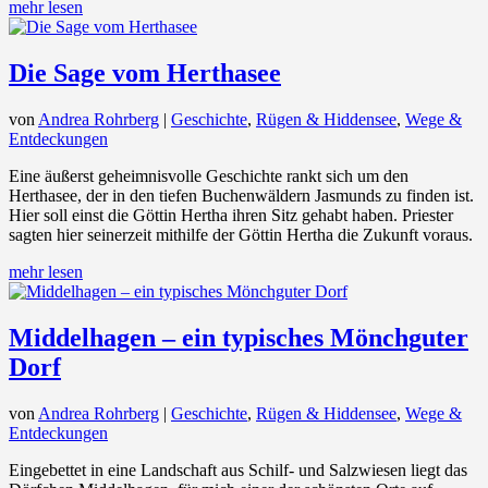
mehr lesen
Die Sage vom Herthasee
von
Andrea Rohrberg
|
Geschichte
,
Rügen & Hiddensee
,
Wege &
Entdeckungen
Eine äußerst geheimnisvolle Geschichte rankt sich um den
Herthasee, der in den tiefen Buchenwäldern Jasmunds zu finden ist.
Hier soll einst die Göttin Hertha ihren Sitz gehabt haben. Priester
sagten hier seinerzeit mithilfe der Göttin Hertha die Zukunft voraus.
mehr lesen
Middelhagen – ein typisches Mönchguter
Dorf
von
Andrea Rohrberg
|
Geschichte
,
Rügen & Hiddensee
,
Wege &
Entdeckungen
Eingebettet in eine Landschaft aus Schilf- und Salzwiesen liegt das