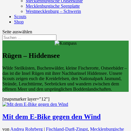
Mecklenburgische Ostseeküste
Mecklenburgische Seenplatte
Westmecklenburg – Schwerin
Scouts
Shop
Seite auswählen
Rügen – Hiddensee
Wilde Steilküsten, Buchenwälder, kleine Fischerorte, Ostseebäder –
das ist die Insel Rügen mit ihrer Nachbarinsel Hiddensee. Unsere
Scouts zeigen euch die Kreidefelsen, den Nationalpark Jasmund,
Strände, Leuchttürme, Seebrücken und wandern zwischen dem
offenen Meer und den ursprünglichen Boddenlandschaften.
[mapsmarker layer="12"]
Mit dem E-Bike gegen den Wind
von
Andrea Rohrberg
|
Fischland-Darß-Zingst
,
Mecklenburgische