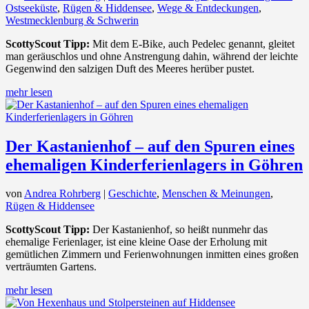
Ostseeküste
,
Rügen & Hiddensee
,
Wege & Entdeckungen
,
Westmecklenburg & Schwerin
ScottyScout Tipp:
Mit dem E-Bike, auch Pedelec genannt, gleitet
man geräuschlos und ohne Anstrengung dahin, während der leichte
Gegenwind den salzigen Duft des Meeres herüber pustet.
mehr lesen
Der Kastanienhof – auf den Spuren eines
ehemaligen Kinderferienlagers in Göhren
von
Andrea Rohrberg
|
Geschichte
,
Menschen & Meinungen
,
Rügen & Hiddensee
ScottyScout Tipp:
Der Kastanienhof, so heißt nunmehr das
ehemalige Ferienlager, ist eine kleine Oase der Erholung mit
gemütlichen Zimmern und Ferienwohnungen inmitten eines großen
verträumten Gartens.
mehr lesen