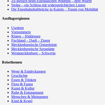
Zu Besuch beim Europäischen Wildrind – dem Wisent
Stolpe – ein Schloss mit widersprüchlichen Linien
Die Eisenbahnhubbrücke in Karnin – Traum von Mobilität
Ausflugsregionen
Usedom
Vorpommern
Rügen – Hiddensee
Fischland – Darß – Zingst
Mecklenburgische Ostseeküste
Mecklenburgische Seenplatte
Westmecklenburg – Schwerin
Reisethemen
Wege & Entdeckungen
Geschichte
Essen & Trinken
Flora & Fauna
Kunst & Kultur
Ruhe & Entspannung
Menschen & Meinungen
Kind & Kegel