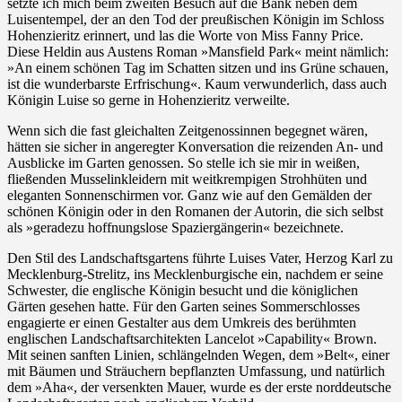
setzte ich mich beim zweiten Besuch auf die Bank neben dem
Luisentempel, der an den Tod der preußischen Königin im Schloss
Hohenzieritz erinnert, und las die Worte von Miss Fanny Price.
Diese Heldin aus Austens Roman »Mansfield Park« meint nämlich:
»An einem schönen Tag im Schatten sitzen und ins Grüne schauen,
ist die wunderbarste Erfrischung«. Kaum verwunderlich, dass auch
Königin Luise so gerne in Hohenzieritz verweilte.
Wenn sich die fast gleichalten Zeitgenossinnen begegnet wären,
hätten sie sicher in angeregter Konversation die reizenden An- und
Ausblicke im Garten genossen. So stelle ich sie mir in weißen,
fließenden Musselinkleidern mit weitkrempigen Strohhüten und
eleganten Sonnenschirmen vor. Ganz wie auf den Gemälden der
schönen Königin oder in den Romanen der Autorin, die sich selbst
als »geradezu hoffnungslose Spaziergängerin« bezeichnete.
Den Stil des Landschaftsgartens führte Luises Vater, Herzog Karl zu
Mecklenburg-Strelitz, ins Mecklenburgische ein, nachdem er seine
Schwester, die englische Königin besucht und die königlichen
Gärten gesehen hatte. Für den Garten seines Sommerschlosses
engagierte er einen Gestalter aus dem Umkreis des berühmten
englischen Landschaftsarchitekten Lancelot »Capability« Brown.
Mit seinen sanften Linien, schlängelnden Wegen, dem »Belt«, einer
mit Bäumen und Sträuchern bepflanzten Umfassung, und natürlich
dem »Aha«, der versenkten Mauer, wurde es der erste norddeutsche