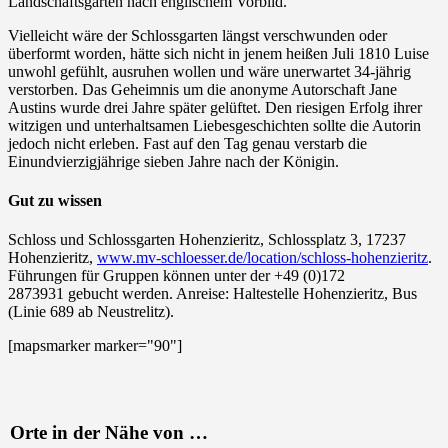
Landschaftsgarten nach englischem Vorbild.
Vielleicht wäre der Schlossgarten längst verschwunden oder
überformt worden, hätte sich nicht in jenem heißen Juli 1810 Luise
unwohl gefühlt, ausruhen wollen und wäre unerwartet 34-jährig
verstorben. Das Geheimnis um die anonyme Autorschaft Jane
Austins wurde drei Jahre später gelüftet. Den riesigen Erfolg ihrer
witzigen und unterhaltsamen Liebesgeschichten sollte die Autorin
jedoch nicht erleben. Fast auf den Tag genau verstarb die
Einundvierzigjährige sieben Jahre nach der Königin.
Gut zu wissen
Schloss und Schlossgarten Hohenzieritz, Schlossplatz 3, 17237
Hohenzieritz,
www.mv-schloesser.de/location/schloss-hohenzieritz
.
Führungen für Gruppen können unter der +49 (0)172
2873931 gebucht werden. Anreise: Haltestelle Hohenzieritz, Bus
(Linie 689 ab Neustrelitz).
[mapsmarker marker="90"]
Orte in der Nähe von …