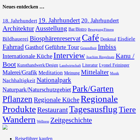
Neues entdecken …
19. Jahrhundert
20. Jahrhundert
18. Jahrhundert
Architektur
Ausstellung
Bar/Bistro
Bewegung/Fitness
Café
Biosphärenreservat
Bildhauerei
Eisdiele
Denkmal
Fahrrad
Imbiss
Gasthof
Geführte Tour
Gesundheit
Interview
Kanu /
Internationale Küche
Joachim Ringelnatz
Boot
Kunsthandwerk/Design
Literatur
Lyonel Feininger
Landwirtschaft
Mittelalter
Malerei/Grafik
Meditation
Meinung
Musik
Nationalpark
Nachhaltigkeit
Park/Garten
Naturpark/Naturschutzgebiet
Regionale
Pflanzen
Regionale Küche
Produkte
Tagesausflug
Tiere
Restaurant
Wandern
Zeitgeschichte
Wellness
Reiseführer kaufen