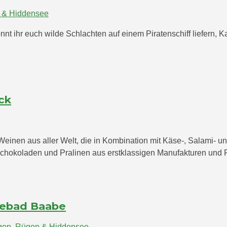
 & Hiddensee
t ihr euch wilde Schlachten auf einem Piratenschiff liefern, 
ck
inen aus aller Welt, die in Kombination mit Käse-, Salami- un
hokoladen und Pralinen aus erstklassigen Manufakturen und Pa
eebad Baabe
gen
,
Rügen & Hiddensee