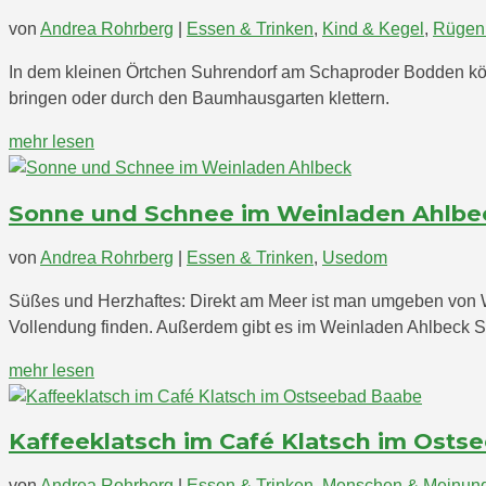
von
Andrea Rohrberg
|
Essen & Trinken
,
Kind & Kegel
,
Rügen
In dem kleinen Örtchen Suhrendorf am Schaproder Bodden könn
bringen oder durch den Baumhausgarten klettern.
mehr lesen
Sonne und Schnee im Weinladen Ahlbe
von
Andrea Rohrberg
|
Essen & Trinken
,
Usedom
Süßes und Herzhaftes: Direkt am Meer ist man umgeben von We
Vollendung finden. Außerdem gibt es im Weinladen Ahlbeck Sc
mehr lesen
Kaffeeklatsch im Café Klatsch im Osts
von
Andrea Rohrberg
|
Essen & Trinken
,
Menschen & Meinun