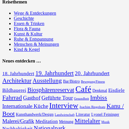
Reisethemen
Wege & Entdeckungen
Geschichte
Essen & Trinken
Flora & Fauna
Kunst & Kultur
Ruhe & Entspannung
Menschen & Meinungen
Kind & Kegel
Neues entdecken …
19. Jahrhundert
20. Jahrhundert
18. Jahrhundert
Architektur
Ausstellung
Bar/Bistro
Bewegung/Fitness
Café
Biosphärenreservat
Bildhauerei
Eisdiele
Denkmal
Fahrrad
Imbiss
Gasthof
Geführte Tour
Gesundheit
Interview
Kanu /
Internationale Küche
Joachim Ringelnatz
Boot
Kunsthandwerk/Design
Literatur
Lyonel Feininger
Landwirtschaft
Mittelalter
Malerei/Grafik
Meditation
Meinung
Musik
Nationalpark
Nachhaltigkeit