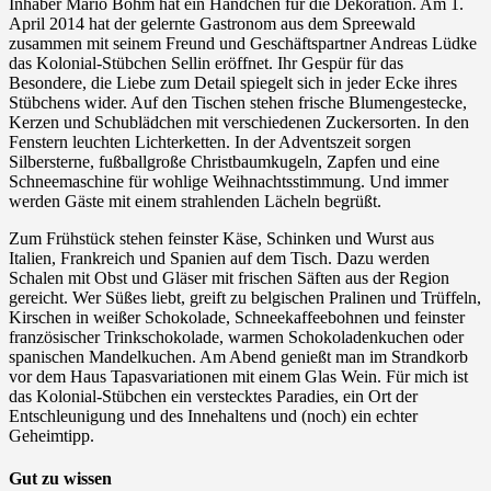
Inhaber Mario Böhm hat ein Händchen für die Dekoration. Am 1.
April 2014 hat der gelernte Gastronom aus dem Spreewald
zusammen mit seinem Freund und Geschäftspartner Andreas Lüdke
das Kolonial-Stübchen Sellin eröffnet. Ihr Gespür für das
Besondere, die Liebe zum Detail spiegelt sich in jeder Ecke ihres
Stübchens wider. Auf den Tischen stehen frische Blumengestecke,
Kerzen und Schublädchen mit verschiedenen Zuckersorten. In den
Fenstern leuchten Lichterketten. In der Adventszeit sorgen
Silbersterne, fußballgroße Christbaumkugeln, Zapfen und eine
Schneemaschine für wohlige Weihnachtsstimmung. Und immer
werden Gäste mit einem strahlenden Lächeln begrüßt.
Zum Frühstück stehen feinster Käse, Schinken und Wurst aus
Italien, Frankreich und Spanien auf dem Tisch. Dazu werden
Schalen mit Obst und Gläser mit frischen Säften aus der Region
gereicht. Wer Süßes liebt, greift zu belgischen Pralinen und Trüffeln,
Kirschen in weißer Schokolade, Schneekaffeebohnen und feinster
französischer Trinkschokolade, warmen Schokoladenkuchen oder
spanischen Mandelkuchen. Am Abend genießt man im Strandkorb
vor dem Haus Tapasvariationen mit einem Glas Wein. Für mich ist
das Kolonial-Stübchen ein verstecktes Paradies, ein Ort der
Entschleunigung und des Innehaltens und (noch) ein echter
Geheimtipp.
Gut zu wissen